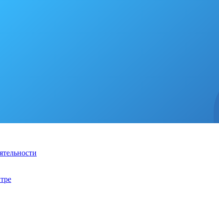
ятельности
тре