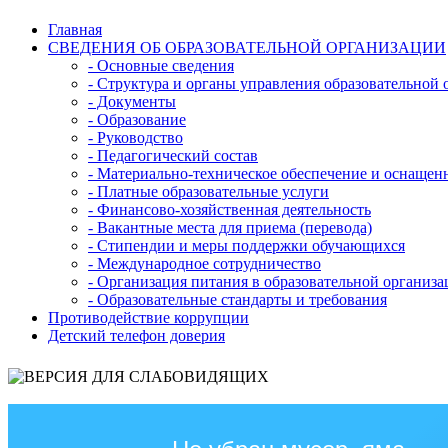
Главная
СВЕДЕНИЯ ОБ ОБРАЗОВАТЕЛЬНОЙ ОРГАНИЗАЦИИ
- Основные сведения
- Структура и органы управления образовательной 
- Документы
- Образование
- Руководство
- Педагогический состав
- Материально-техническое обеспечение и оснащенн
- Платные образовательные услуги
- Финансово-хозяйственная деятельность
- Вакантные места для приема (перевода)
- Стипендии и меры поддержки обучающихся
- Международное сотрудничество
- Организация питания в образовательной организ
- Образовательные стандарты и требования
Противодействие коррупции
Детский телефон доверия
Версия для слаб