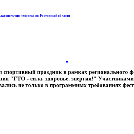
благополучия человека по Ростовской области
портивный праздник в рамках регионального фе
ния "ГТО - сила, здоровье, энергия!" Участникам
овались не только в программных требованиях фес