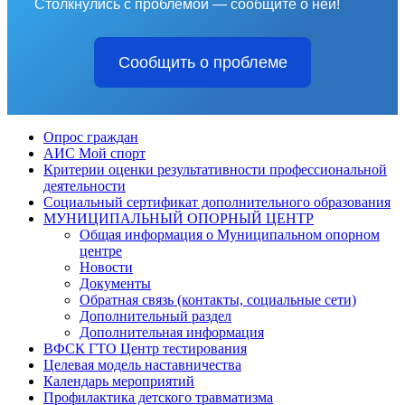
Столкнулись с проблемой — сообщите о ней!
Сообщить о проблеме
Опрос граждан
АИС Мой спорт
Критерии оценки результативности профессиональной
деятельности
Социальный сертификат дополнительного образования
МУНИЦИПАЛЬНЫЙ ОПОРНЫЙ ЦЕНТР
Общая информация о Муниципальном опорном
центре
Новости
Документы
Обратная связь (контакты, социальные сети)
Дополнительный раздел
Дополнительная информация
ВФСК ГТО Центр тестирования
Целевая модель наставничества
Календарь мероприятий
Профилактика детского травматизма