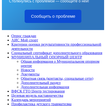
Столкнулись с проблемой — сообщите о ней!
Сообщить о проблеме
Опрос граждан
АИС Мой спорт
Критерии оценки результативности профессиональной
деятельности
Социальный сертификат дополнительного образования
МУНИЦИПАЛЬНЫЙ ОПОРНЫЙ ЦЕНТР
Общая информация о Муниципальном опорном
центре
Новости
Документы
Обратная связь (контакты, социальные сети)
Дополнительный раздел
Дополнительная информация
ВФСК ГТО Центр тестирования
Целевая модель наставничества
Календарь мероприятий
Профилактика детского травматизма