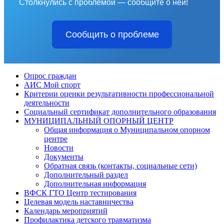
Столкнулись с проблемой — сообщите о ней!
Сообщить о проблеме
Опрос граждан
АИС Мой спорт
Критерии оценки результативности профессиональной
деятельности
Социальный сертификат дополнительного образования
МУНИЦИПАЛЬНЫЙ ОПОРНЫЙ ЦЕНТР
Общая информация о Муниципальном опорном
центре
Новости
Документы
Обратная связь (контакты, социальные сети)
Дополнительный раздел
Дополнительная информация
ВФСК ГТО Центр тестирования
Целевая модель наставничества
Календарь мероприятий
Профилактика детского травматизма